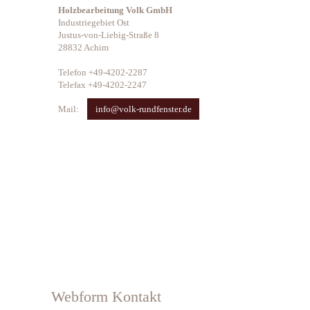
Holzbearbeitung Volk GmbH
Industriegebiet Ost
Justus-von-Liebig-Straße 8
28832 Achim
Telefon +49-4202-2287
Telefax +49-4202-2247
Mail:
info@volk-rundfenster.de
Webform Kontakt